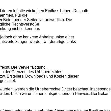
f deren Inhalte wir keinen Einfluss haben. Deshalb
nehmen. Für die
er Betreiber der Seiten verantwortlich. Die
ögliche Rechtsverstöße
inkung nicht erkennbar.
st jedoch ohne konkrete Anhaltspunkte einer
htsverletzungen werden wir derartige Links
echt. Die Vervielfältigung,
alb der Grenzen des Urheberrechtes
bzw. Erstellers. Downloads und Kopien dieser
gestattet.
lt wurden, werden die Urheberrechte Dritter beachtet. Insbesonde
rden, bitten wir um einen entsprechenden Hinweis. Bei Bekann
Ihre Verwendung ohne vorherige Absprache mit dem Besitzer ist u