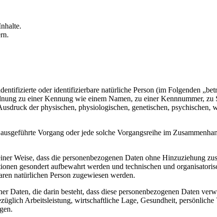
nhalte.
rn.
entifizierte oder identifizierbare natürliche Person (im Folgenden „betr
uordnung zu einer Kennung wie einem Namen, zu einer Kennnummer, zu 
druck der physischen, physiologischen, genetischen, psychischen, wirts
ren ausgeführte Vorgang oder jede solche Vorgangsreihe im Zusammenha
ner Weise, dass die personenbezogenen Daten ohne Hinzuziehung zusätz
tionen gesondert aufbewahrt werden und technischen und organisatoris
rbaren natürlichen Person zugewiesen werden.
ener Daten, die darin besteht, dass diese personenbezogenen Daten ver
glich Arbeitsleistung, wirtschaftliche Lage, Gesundheit, persönliche Vo
agen.